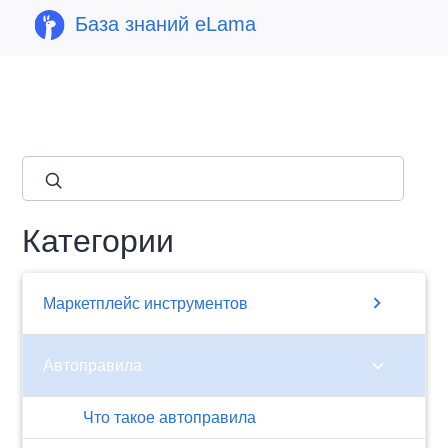
База знаний eLama
close
Категории
chevron_right
Маркетплейс инструментов
chevron_right
Автоправила
Что такое автоправила