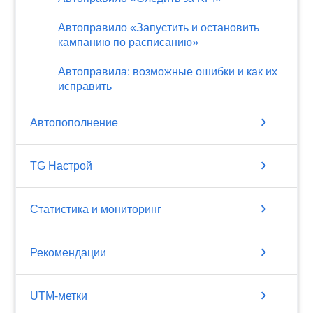
Автоправило «Запустить и остановить
кампанию по расписанию»
Автоправила: возможные ошибки и как их
исправить
chevron_right
Автопополнение
chevron_right
TG Настрой
chevron_right
Статистика и мониторинг
chevron_right
Рекомендации
chevron_right
UTM-метки