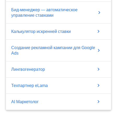
Бид-менеджер — автоматическое
chevron_right
управление ставками
chevron_right
Калькулятор искренней ставки
Создание рекламной кампании для Google
chevron_right
Ads
chevron_right
Лингвогенератор
chevron_right
Техпартнер eLama
chevron_right
AI Маркетолог